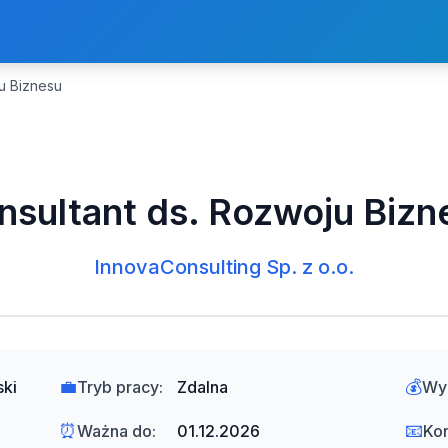
u Biznesu
nsultant ds. Rozwoju Bizn
InnovaConsulting Sp. z o.o.
💼
💰
ski
Tryb pracy:
Zdalna
Wy
⏰
📧
Ważna do:
01.12.2026
Kon