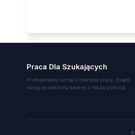
Praca Dla Szukających
Profesjonalny portal z ofertami pracy. Znajdź
swoją wymarzoną karierę z naszą pomocą.
©