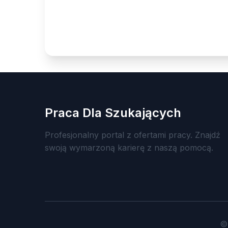
Praca Dla Szukających
Profesjonalny portal z ofertami pracy. Znajdź
swoją wymarzoną karierę z naszą pomocą.
©