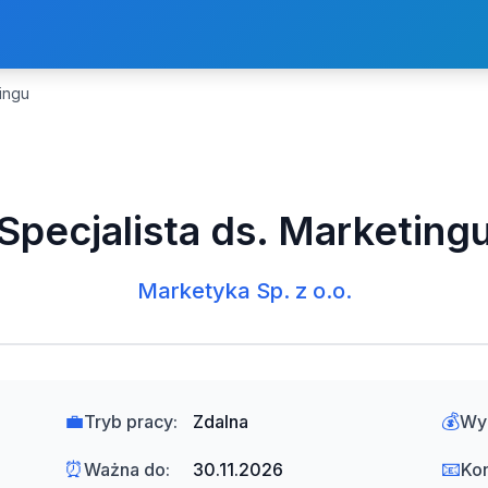
tingu
Specjalista ds. Marketing
Marketyka Sp. z o.o.
💼
💰
Tryb pracy:
Zdalna
Wy
⏰
📧
Ważna do:
30.11.2026
Kon