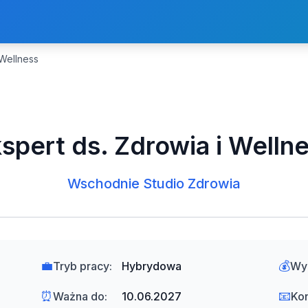
 Wellness
spert ds. Zdrowia i Welln
Wschodnie Studio Zdrowia
💼
💰
Tryb pracy:
Hybrydowa
Wy
⏰
📧
Ważna do:
10.06.2027
Kon