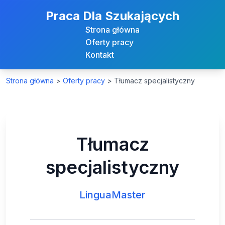
Praca Dla Szukających
Strona główna
Oferty pracy
Kontakt
Strona główna
>
Oferty pracy
>
Tłumacz specjalistyczny
Tłumacz
specjalistyczny
LinguaMaster