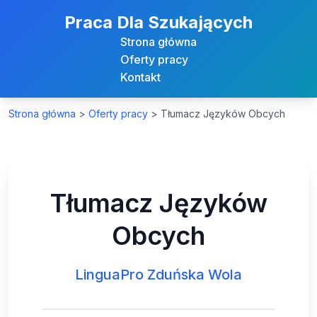
Praca Dla Szukających
Strona główna
Oferty pracy
Kontakt
Strona główna
>
Oferty pracy
>
Tłumacz Języków Obcych
Tłumacz Języków
Obcych
LinguaPro Zduńska Wola