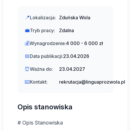
📍
Lokalizacja:
Zduńska Wola
💼
Tryb pracy:
Zdalna
💰
Wynagrodzenie:
4 000 - 6 000 zł
📅
Data publikacji:
23.04.2026
⏰
Ważna do:
23.04.2027
📧
Kontakt:
rekrutacja@linguaprozwola.pl
Opis stanowiska
# Opis Stanowiska