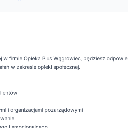
nej w firmie Opieka Plus Wągrowiec, będziesz odpowie
łań w zakresie opieki społecznej.
lientów
nymi i organizacjami pozarządowymi
owanie
ego i emocjonalnego