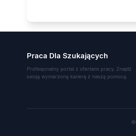
Praca Dla Szukających
Profesjonalny portal z ofertami pracy. Znajdź
swoją wymarzoną karierę z naszą pomocą.
©