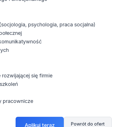
ocjologia, psychologia, praca socjalna)
połecznej
z komunikatywność
nych
rozwijającej się firmie
szkoleń
ty pracownicze
Powrót do ofert
Aplikuj teraz