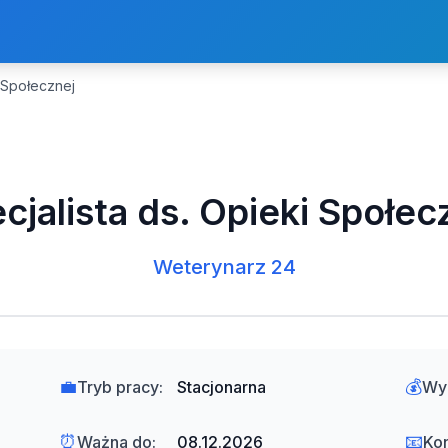
i Społecznej
cjalista ds. Opieki Społec
Weterynarz 24
💼
💰
Tryb pracy:
Stacjonarna
Wy
⏰
📧
Ważna do:
08.12.2026
Kon