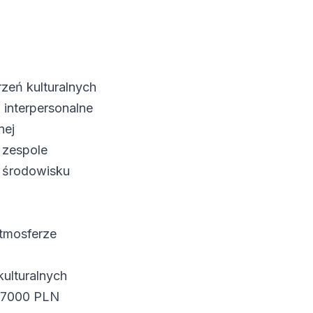
zeń kulturalnych
 interpersonalne
nej
 zespole
 środowisku
atmosferze
kulturalnych
-7000 PLN