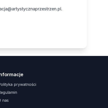
tacja@artystycznaprzestrzen.pl
.
Informacje
olityka prywatności
Regulamin
O nas