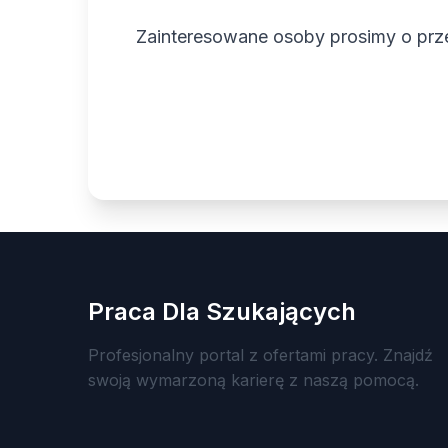
Zainteresowane osoby prosimy o prze
Praca Dla Szukających
Profesjonalny portal z ofertami pracy. Znajdź
swoją wymarzoną karierę z naszą pomocą.