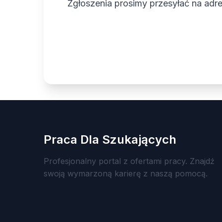
Zgłoszenia prosimy przesyłać na adre
Praca Dla Szukających
Profesjonalny portal z ofertami pracy. Znajdź
swoją wymarzoną karierę z naszą pomocą.