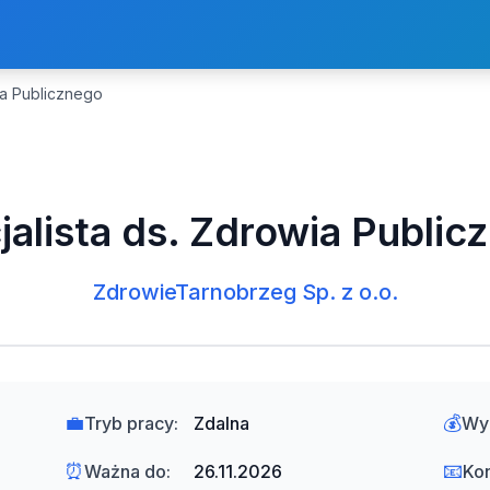
ia Publicznego
jalista ds. Zdrowia Public
ZdrowieTarnobrzeg Sp. z o.o.
💼
💰
Tryb pracy:
Zdalna
Wy
⏰
📧
Ważna do:
26.11.2026
Kon