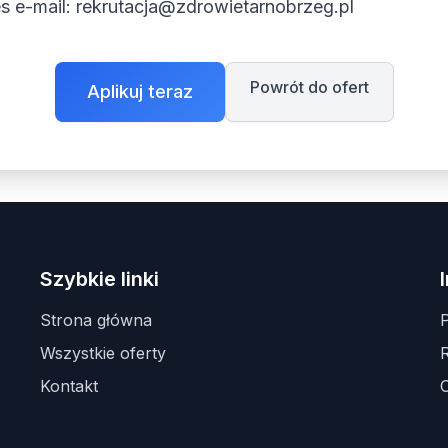
s e-mail:
rekrutacja@zdrowietarnobrzeg.pl
Powrót do ofert
Aplikuj teraz
Szybkie linki
Strona główna
P
Wszystkie oferty
Kontakt