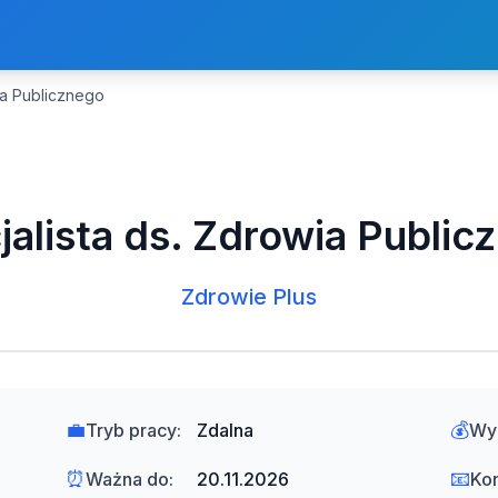
ia Publicznego
jalista ds. Zdrowia Public
Zdrowie Plus
💼
💰
Tryb pracy:
Zdalna
Wy
⏰
📧
Ważna do:
20.11.2026
Kon