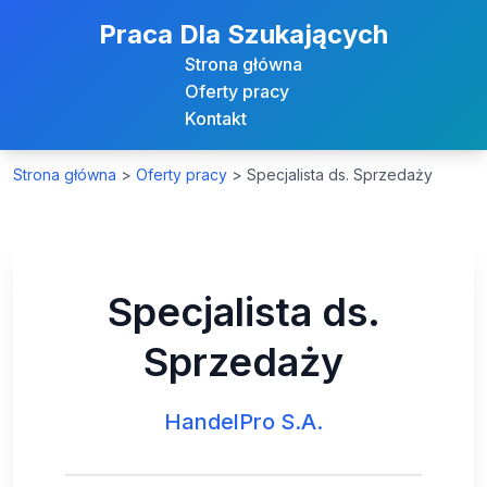
Praca Dla Szukających
Strona główna
Oferty pracy
Kontakt
Strona główna
>
Oferty pracy
>
Specjalista ds. Sprzedaży
Specjalista ds.
Sprzedaży
HandelPro S.A.